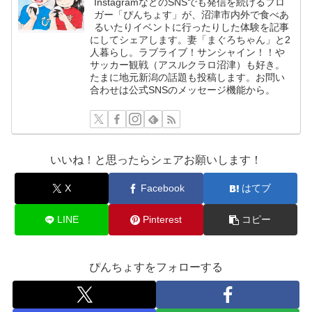
InstagramなどのSNSでも発信を続けるブロ
ガー「ぴんちょす」が、沼津市内外で食べあ
るいたりイベントに行ったりした体験を記事
にしてシェアします。妻「まぐろちゃん」と2
人暮らし。ラブライブ！サンシャイン！！や
サッカー観戦（アスルクラロ沼津）も好き。
たまに地元新潟の話題も投稿します。お問い
合わせは公式SNSのメッセージ機能から。
いいね！と思ったらシェアお願いします！
X
Facebook
はてブ
LINE
Pinterest
コピー
ぴんちょすをフォローする