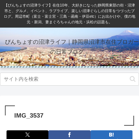
【ぴんちょすの沼津ライフ】在住10年、大好きになった静岡県東部の街・沼津
市と、グルメ、イベント、ラブライブ、楽しい沼津ぐらしの日常をつづったブ
ログ。周辺市町（富士・富士宮・三島・函南・伊豆etc）にお出かけや、僕の地
元・新潟、妻まぐろちゃんの地元・浜松の話題も。
ぴんちょすの沼津ライフ｜静岡県沼津市在住ブロガー
の日常ブログ
IMG_3537