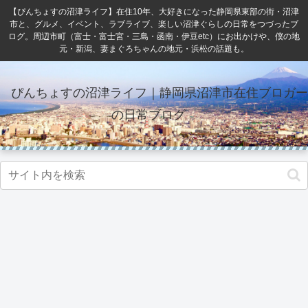
【ぴんちょすの沼津ライフ】在住10年、大好きになった静岡県東部の街・沼津
市と、グルメ、イベント、ラブライブ、楽しい沼津ぐらしの日常をつづったブ
ログ。周辺市町（富士・富士宮・三島・函南・伊豆etc）にお出かけや、僕の地
元・新潟、妻まぐろちゃんの地元・浜松の話題も。
ぴんちょすの沼津ライフ｜静岡県沼津市在住ブロガー
の日常ブログ