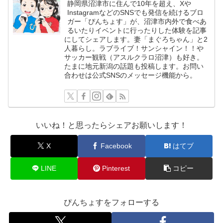
静岡県沼津市に住んで10年を超え、Xや
InstagramなどのSNSでも発信を続けるブロ
ガー「ぴんちょす」が、沼津市内外で食べあ
るいたりイベントに行ったりした体験を記事
にしてシェアします。妻「まぐろちゃん」と2
人暮らし。ラブライブ！サンシャイン！！や
サッカー観戦（アスルクラロ沼津）も好き。
たまに地元新潟の話題も投稿します。お問い
合わせは公式SNSのメッセージ機能から。
いいね！と思ったらシェアお願いします！
X
Facebook
はてブ
LINE
Pinterest
コピー
ぴんちょすをフォローする