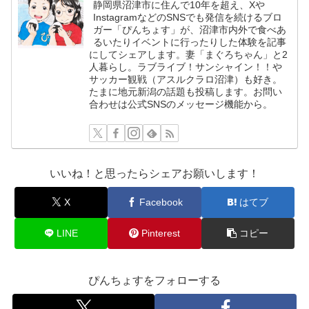
静岡県沼津市に住んで10年を超え、Xや
InstagramなどのSNSでも発信を続けるブロ
ガー「ぴんちょす」が、沼津市内外で食べあ
るいたりイベントに行ったりした体験を記事
にしてシェアします。妻「まぐろちゃん」と2
人暮らし。ラブライブ！サンシャイン！！や
サッカー観戦（アスルクラロ沼津）も好き。
たまに地元新潟の話題も投稿します。お問い
合わせは公式SNSのメッセージ機能から。
いいね！と思ったらシェアお願いします！
X
Facebook
はてブ
LINE
Pinterest
コピー
ぴんちょすをフォローする