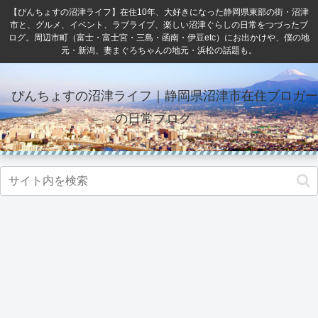
【ぴんちょすの沼津ライフ】在住10年、大好きになった静岡県東部の街・沼津
市と、グルメ、イベント、ラブライブ、楽しい沼津ぐらしの日常をつづったブ
ログ。周辺市町（富士・富士宮・三島・函南・伊豆etc）にお出かけや、僕の地
元・新潟、妻まぐろちゃんの地元・浜松の話題も。
ぴんちょすの沼津ライフ｜静岡県沼津市在住ブロガー
の日常ブログ