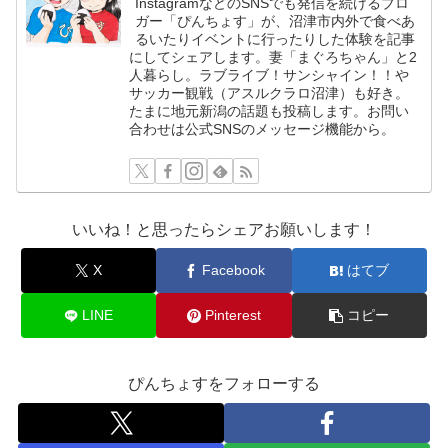
InstagramなどのSNSでも発信を続けるブロ
ガー「ぴんちょす」が、沼津市内外で食べあ
るいたりイベントに行ったりした体験を記事
にしてシェアします。妻「まぐろちゃん」と2
人暮らし。ラブライブ！サンシャイン！！や
サッカー観戦（アスルクラロ沼津）も好き。
たまに地元新潟の話題も投稿します。お問い
合わせは公式SNSのメッセージ機能から。
いいね！と思ったらシェアお願いします！
X
Facebook
はてブ
LINE
Pinterest
コピー
ぴんちょすをフォローする