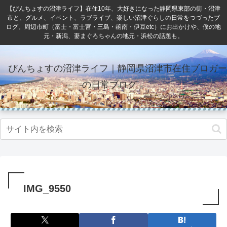
【ぴんちょすの沼津ライフ】在住10年、大好きになった静岡県東部の街・沼津
市と、グルメ、イベント、ラブライブ、楽しい沼津ぐらしの日常をつづったブ
ログ。周辺市町（富士・富士宮・三島・函南・伊豆etc）にお出かけや、僕の地
元・新潟、妻まぐろちゃんの地元・浜松の話題も。
ぴんちょすの沼津ライフ｜静岡県沼津市在住ブロガー
の日常ブログ
IMG_9550