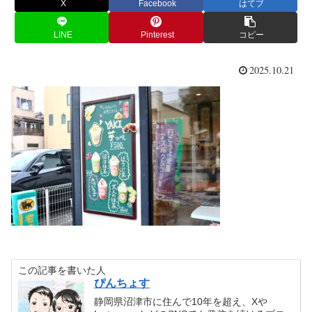
X
Facebook
はてブ
LINE
Pinterest
コピー
2025.10.21
この記事を書いた人
ぴんちょす
静岡県沼津市に住んで10年を超え、Xや