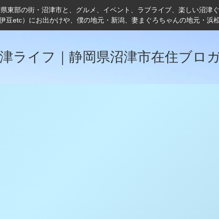
岡県東部の街・沼津市と、グルメ、イベント、ラブライブ、楽しい沼津
伊豆etc）にお出かけや、僕の地元・新潟、妻まぐろちゃんの地元・浜
津ライフ｜静岡県沼津市在住ブロ