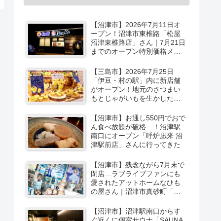
【沼津市】2026年7月11日オ
ープン！沼津市東椎路「松屋
沼津東椎路店」さん｜7月21日
までのオープン特別価格メニ
ューも
【三島市】2026年7月25日
「伊豆・村の駅」内に新店舗
がオープン！地元のさつまい
もとじゃがいもを生かしたベ
ーカリー＆スイーツの味をひ
と足お先に実食レポ【PR】
【沼津市】お通し550円でおで
ん食べ放題が破格…！沼津駅
南口にオープン「呼炉凪来 沼
津駅前店」さんに行ってきた
【沼津市】残念ながら7月末で
閉店…ラブライブファンにも
愛されたアットホームなひも
の屋さん｜沼津市真砂町「渡
辺商店」さんでお買い物
【沼津市】沼津駅南口からす
ぐ近くに個室サウナ「SAUNA