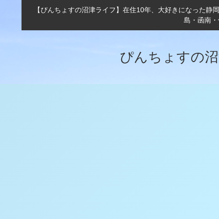
【ぴんちょすの沼津ライフ】在住10年、大好きになった静
島・函南・
ぴんちょすの沼