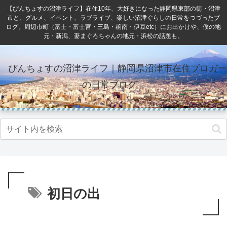
【ぴんちょすの沼津ライフ】在住10年、大好きになった静岡県東部の街・沼津
市と、グルメ、イベント、ラブライブ、楽しい沼津ぐらしの日常をつづったブ
ログ。周辺市町（富士・富士宮・三島・函南・伊豆etc）にお出かけや、僕の地
元・新潟、妻まぐろちゃんの地元・浜松の話題も。
ぴんちょすの沼津ライフ｜静岡県沼津市在住ブロガー
の日常ブログ
初日の出