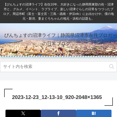
【ぴんちょすの沼津ライフ】在住10年、大好きになった静岡県東部の街・沼津
市と、グルメ、イベント、ラブライブ、楽しい沼津ぐらしの日常をつづったブ
ログ。周辺市町（富士・富士宮・三島・函南・伊豆etc）にお出かけや、僕の地
元・新潟、妻まぐろちゃんの地元・浜松の話題も。
ぴんちょすの沼津ライフ｜静岡県沼津市在住ブロガー
の日常ブログ
2023-12-23_12-13-10_920-2048×1365