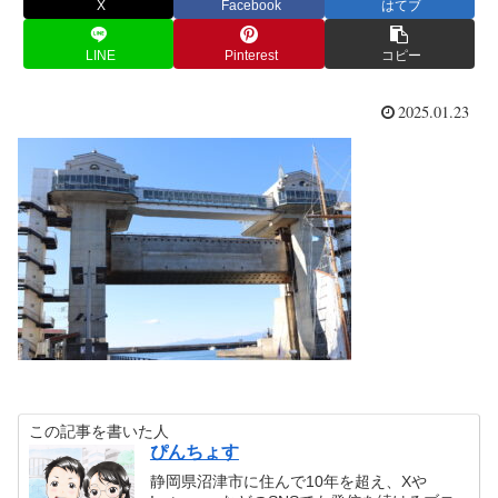
X
Facebook
はてブ
LINE
Pinterest
コピー
2025.01.23
この記事を書いた人
ぴんちょす
静岡県沼津市に住んで10年を超え、Xや