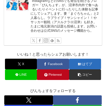
InstagramなどのSNSでも発信を続けるブロ
ガー「ぴんちょす」が、沼津市内外で食べあ
るいたりイベントに行ったりした体験を記事
にしてシェアします。妻「まぐろちゃん」と2
人暮らし。ラブライブ！サンシャイン！！や
サッカー観戦（アスルクラロ沼津）も好き。
たまに地元新潟の話題も投稿します。お問い
合わせは公式SNSのメッセージ機能から。
いいね！と思ったらシェアお願いします！
X
Facebook
はてブ
LINE
Pinterest
コピー
ぴんちょすをフォローする