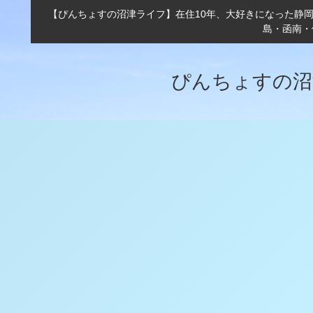
【ぴんちょすの沼津ライフ】在住10年、大好きになった静
島・函南・
ぴんちょすの沼