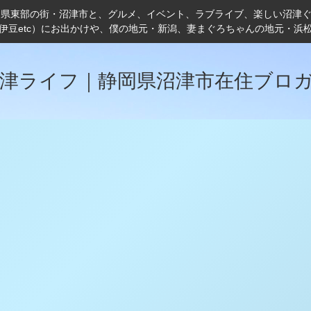
岡県東部の街・沼津市と、グルメ、イベント、ラブライブ、楽しい沼津
伊豆etc）にお出かけや、僕の地元・新潟、妻まぐろちゃんの地元・浜
津ライフ｜静岡県沼津市在住ブロ