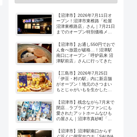
【沼津市】2026年7月11日オ
ープン！沼津市東椎路「松屋
沼津東椎路店」さん｜7月21日
までのオープン特別価格メニ
ューも
【沼津市】お通し550円でおで
ん食べ放題が破格…！沼津駅
南口にオープン「呼炉凪来 沼
津駅前店」さんに行ってきた
【三島市】2026年7月25日
「伊豆・村の駅」内に新店舗
がオープン！地元のさつまい
もとじゃがいもを生かしたベ
ーカリー＆スイーツの味をひ
と足お先に実食レポ【PR】
【沼津市】残念ながら7月末で
閉店…ラブライブファンにも
愛されたアットホームなひも
の屋さん｜沼津市真砂町「渡
辺商店」さんでお買い物
【沼津市】沼津駅南口からす
ぐ近くに個室サウナ「SAUNA