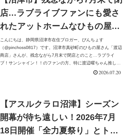
店…ラブライブファンにも愛さ
れたアットホームなひもの屋さ
ん｜沼津市真砂町「渡辺商店」
こんにちは、静岡県沼津市在住ブロガー、ぴんちょす
（@pinchoss0817）です。沼津市真砂町のひもの屋さん「渡辺
さんでお買い物
商店」さんが、残念ながら7月末で閉店とのこと…ラブライ
ブ！サンシャイン！！のファンの方、特に渡辺曜ちゃん推しの
方にたくさん愛...
2026.07.20
【アスルクラロ沼津】シーズン
開幕が待ち遠しい！2026年7月
18日開催「全力夏祭り」とトレ