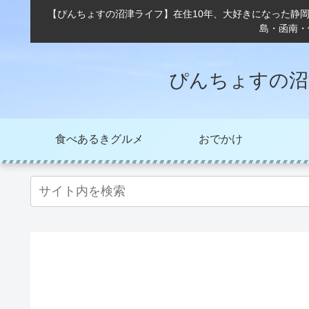
【ぴんちょすの沼津ライフ】在住10年、大好きになった静
島・函南・
ぴんちょすの沼
食べあるきグルメ
おでかけ