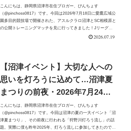
ーニングマッチ・SC相模原戦
こんにちは、静岡県沼津市在住ブロガー、ぴんちょす
（@pinchoss0817）です。今回は2026年7月18日に愛鷹広域公
園多目的競技場で開催された、アスルクラロ沼津とSC相模原と
の公開トレーニングマッチを見に行ってきました！Jリーグや
JF...
2026.07.19
【沼津イベント】大切な人への
思いを灯ろうに込めて…沼津夏
まつりの前夜・2026年7月24日
「狩野川灯ろう流し」開催
こんにちは、静岡県沼津市在住ブロガー、ぴんちょす
（@pinchoss0817）です。今回は沼津の夏の一大イベント「沼
津夏まつり」、その前夜に行われる「狩野川灯ろう流し」の話
題。実際に僕も昨年2025年、灯ろう流しに参加してきたので、