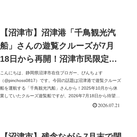
【沼津市】沼津港「千鳥観光汽
船」さんの遊覧クルーズが7月
18日から再開！沼津市民限定で
50％OFFの特別「地元割キャン
こんにちは、静岡県沼津市在住ブロガー、ぴんちょす
（@pinchoss0817）です。今回の話題は沼津港で遊覧クルーズ
ペーン」も7月末まで開催中
船を運航する「千鳥観光汽船」さんから！2025年10月から休
業していたクルーズ遊覧船ですが、2026年7月18日から待望の
【PR】
運...
2026.07.21
【沼津市】残念ながら7月末で閉