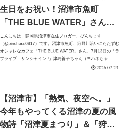
生日をお祝い！沼津市魚町
「THE BLUE WATER」さんで
期間限定の「ラブライブ！サン
こんにちは、静岡県沼津市在住ブロガー、ぴんちょす
（@pinchoss0817）です。沼津市魚町、狩野川沿いにたたずむ
シャイン！！」コラボランチ
オシャレなカフェ「THE BLUE WATER」さん。7月13日の「ラ
ブライブ！サンシャイン!!」津島善子ちゃん（ヨハネちゃ...
2026.07.23
【沼津市】「熱気、夜空へ。」
今年もやってくる沼津の夏の風
物詩「沼津夏まつり」＆「狩野