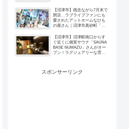
ーカリー＆スイーツの味をひ
と足お先に実食レポ【PR】
【沼津市】残念ながら7月末で
閉店…ラブライブファンにも
愛されたアットホームなひも
の屋さん｜沼津市真砂町「渡
辺商店」さんでお買い物
【沼津市】沼津駅南口からす
ぐ近くに個室サウナ「SAUNA
BASE NUMAZU」さんがオー
プン！ラグジュアリーな雰囲
気たっぷりの空間で極上サウ
ナ体験【PR】
スポンサーリンク