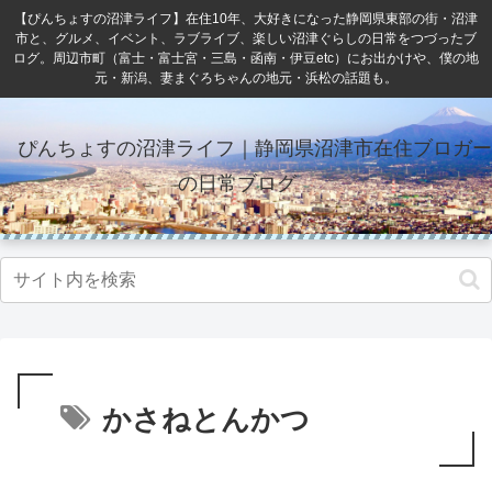
【ぴんちょすの沼津ライフ】在住10年、大好きになった静岡県東部の街・沼津
市と、グルメ、イベント、ラブライブ、楽しい沼津ぐらしの日常をつづったブ
ログ。周辺市町（富士・富士宮・三島・函南・伊豆etc）にお出かけや、僕の地
元・新潟、妻まぐろちゃんの地元・浜松の話題も。
ぴんちょすの沼津ライフ｜静岡県沼津市在住ブロガー
の日常ブログ
かさねとんかつ