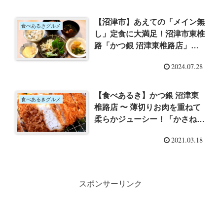
【沼津市】あえての「メイン無
食べあるきグルメ
し」定食に大満足！沼津市東椎
路「かつ銀 沼津東椎路店」さ
んのたっぷり野菜にご飯にドリ
2024.07.28
ンクにデザートもおかわり自由
「シンプルダイエットランチ」
【食べあるき】かつ銀 沼津東
食べあるきグルメ
椎路店 〜 薄切りお肉を重ねて
柔らかジューシー！「かさねロ
ースかつ定食」1,580円＋税
2021.03.18
スポンサーリンク