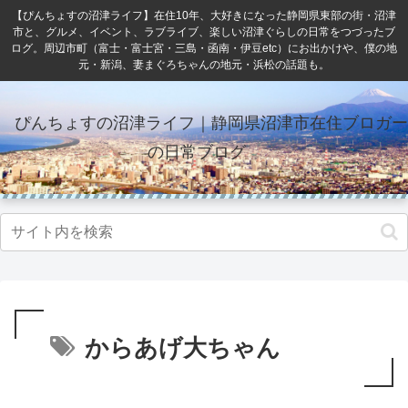
【ぴんちょすの沼津ライフ】在住10年、大好きになった静岡県東部の街・沼津
市と、グルメ、イベント、ラブライブ、楽しい沼津ぐらしの日常をつづったブ
ログ。周辺市町（富士・富士宮・三島・函南・伊豆etc）にお出かけや、僕の地
元・新潟、妻まぐろちゃんの地元・浜松の話題も。
ぴんちょすの沼津ライフ｜静岡県沼津市在住ブロガー
の日常ブログ
からあげ大ちゃん