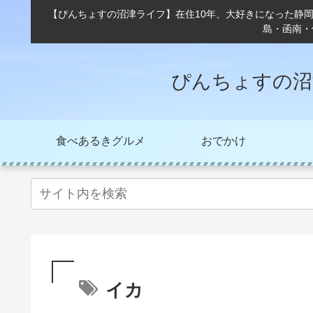
【ぴんちょすの沼津ライフ】在住10年、大好きになった静
島・函南・
ぴんちょすの沼
食べあるきグルメ
おでかけ
イカ