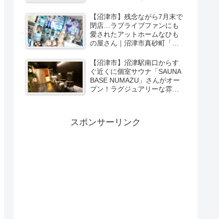
ーカリー＆スイーツの味をひ
と足お先に実食レポ【PR】
【沼津市】残念ながら7月末で
閉店…ラブライブファンにも
愛されたアットホームなひも
の屋さん｜沼津市真砂町「渡
辺商店」さんでお買い物
【沼津市】沼津駅南口からす
ぐ近くに個室サウナ「SAUNA
BASE NUMAZU」さんがオー
プン！ラグジュアリーな雰囲
気たっぷりの空間で極上サウ
ナ体験【PR】
スポンサーリンク