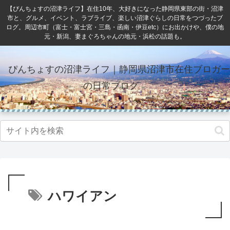
【ぴんちょすの沼津ライフ】在住10年、大好きになった静岡県東部の街・沼津
市と、グルメ、イベント、ラブライブ、楽しい沼津ぐらしの日常をつづったブ
ログ。周辺市町（富士・富士宮・三島・函南・伊豆etc）にお出かけや、僕の地
元・新潟、妻まぐろちゃんの地元・浜松の話題も。
ぴんちょすの沼津ライフ｜静岡県沼津市在住ブロガー
の日常ブログ
ハワイアン