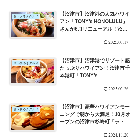
【沼津市】沼津港の人気ハワイ
食べあるきグルメ
アン「TONY’s HONOLULU」
さんが6月リニューアル！沼津
産深海えびを使った地産地消メ
2025.07.17
ニューも新登場【PR】
【沼津市】沼津港でリゾート感
食べあるきグルメ
たっぷりハワイアン！沼津市千
本港町「TONY’s
HONOLULU」さんのカジュア
2025.05.26
ルなワンプレートランチやアサ
イーボウルに舌鼓
【沼津市】豪華ハワイアンモー
食べあるきグルメ
ニングで朝から大満足！10月オ
ープンの沼津市杉崎町「ラ・オ
ハナ」さんで朝ごはんを楽しん
2024.11.20
できた