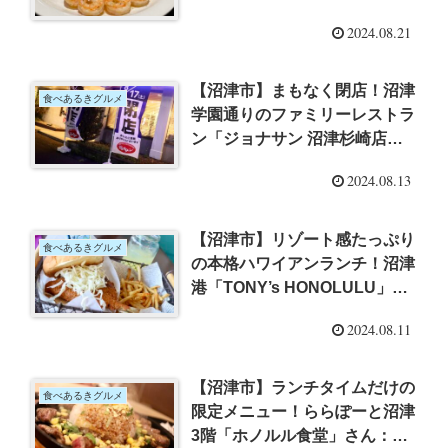
「ホノルル食堂」さんが閉店し
2024.08.21
てしまうそう
【沼津市】まもなく閉店！沼津
食べあるきグルメ
学園通りのファミリーレストラ
ン「ジョナサン 沼津杉崎店」
さんで食べおさめ…すでに新し
2024.08.13
いお店の情報も！
【沼津市】リゾート感たっぷり
食べあるきグルメ
の本格ハワイアンランチ！沼津
港「TONY’s HONOLULU」さ
んでボリューム満点1枚丸ごと
2024.08.11
アジフライバーガーに舌鼓
【沼津市】ランチタイムだけの
食べあるきグルメ
限定メニュー！ららぽーと沼津
3階「ホノルル食堂」さん：フ