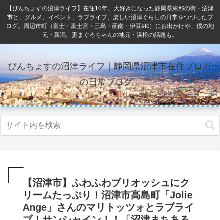
【ぴんちょすの沼津ライフ】在住10年、大好きになった静岡県東部の街・沼津
市と、グルメ、イベント、ラブライブ、楽しい沼津ぐらしの日常をつづったブ
ログ。周辺市町（富士・富士宮・三島・函南・伊豆etc）にお出かけや、僕の地
元・新潟、妻まぐろちゃんの地元・浜松の話題も。
ぴんちょすの沼津ライフ｜静岡県沼津市在住ブロガー
の日常ブログ
【沼津市】ふわふわブリオッシュにク
リームたっぷり！沼津市高島町「Jolie
Ange」さんのマリトッツォとラブライ
ブ！サンシャイン！！「沼津まちある