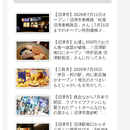
【沼津市】2026年7月11日オ
ープン！沼津市東椎路「松屋
沼津東椎路店」さん｜7月21日
までのオープン特別価格メニ
ューも
【沼津市】お通し550円でおで
ん食べ放題が破格…！沼津駅
南口にオープン「呼炉凪来 沼
津駅前店」さんに行ってきた
【三島市】2026年7月25日
「伊豆・村の駅」内に新店舗
がオープン！地元のさつまい
もとじゃがいもを生かしたベ
ーカリー＆スイーツの味をひ
と足お先に実食レポ【PR】
【沼津市】残念ながら7月末で
閉店…ラブライブファンにも
愛されたアットホームなひも
の屋さん｜沼津市真砂町「渡
辺商店」さんでお買い物
【沼津市】沼津駅南口からす
ぐ近くに個室サウナ「SAUNA