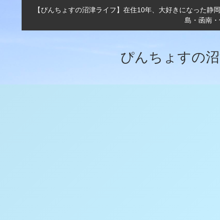
【ぴんちょすの沼津ライフ】在住10年、大好きになった静
島・函南・
ぴんちょすの沼