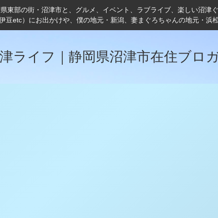
岡県東部の街・沼津市と、グルメ、イベント、ラブライブ、楽しい沼津
伊豆etc）にお出かけや、僕の地元・新潟、妻まぐろちゃんの地元・浜
津ライフ｜静岡県沼津市在住ブロ