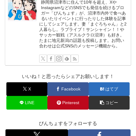
静岡県沼津市に住んで10年を超え、Xや
InstagramなどのSNSでも発信を続けるブロ
ガー「ぴんちょす」が、沼津市内外で食べあ
るいたりイベントに行ったりした体験を記事
にしてシェアします。妻「まぐろちゃん」と2
人暮らし。ラブライブ！サンシャイン！！や
サッカー観戦（アスルクラロ沼津）も好き。
たまに地元新潟の話題も投稿します。お問い
合わせは公式SNSのメッセージ機能から。
いいね！と思ったらシェアお願いします！
X
Facebook
はてブ
LINE
Pinterest
コピー
ぴんちょすをフォローする