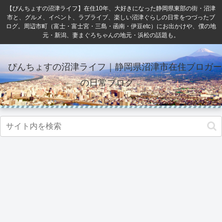
【ぴんちょすの沼津ライフ】在住10年、大好きになった静岡県東部の街・沼津
市と、グルメ、イベント、ラブライブ、楽しい沼津ぐらしの日常をつづったブ
ログ。周辺市町（富士・富士宮・三島・函南・伊豆etc）にお出かけや、僕の地
元・新潟、妻まぐろちゃんの地元・浜松の話題も。
ぴんちょすの沼津ライフ｜静岡県沼津市在住ブロガー
の日常ブログ