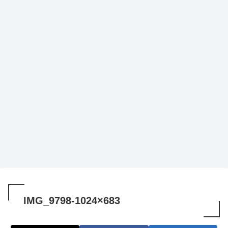
IMG_9798-1024×683