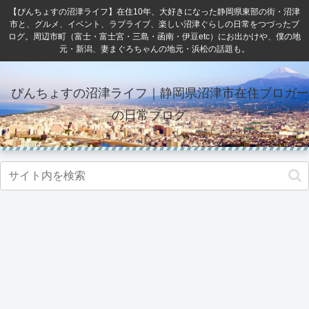
【ぴんちょすの沼津ライフ】在住10年、大好きになった静岡県東部の街・沼津
市と、グルメ、イベント、ラブライブ、楽しい沼津ぐらしの日常をつづったブ
ログ。周辺市町（富士・富士宮・三島・函南・伊豆etc）にお出かけや、僕の地
元・新潟、妻まぐろちゃんの地元・浜松の話題も。
ぴんちょすの沼津ライフ｜静岡県沼津市在住ブロガー
の日常ブログ