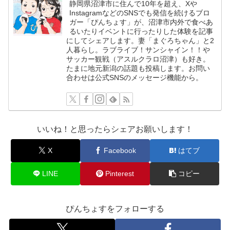
静岡県沼津市に住んで10年を超え、Xや
InstagramなどのSNSでも発信を続けるブロ
ガー「ぴんちょす」が、沼津市内外で食べあ
るいたりイベントに行ったりした体験を記事
にしてシェアします。妻「まぐろちゃん」と2
人暮らし。ラブライブ！サンシャイン！！や
サッカー観戦（アスルクラロ沼津）も好き。
たまに地元新潟の話題も投稿します。お問い
合わせは公式SNSのメッセージ機能から。
いいね！と思ったらシェアお願いします！
X
Facebook
はてブ
LINE
Pinterest
コピー
ぴんちょすをフォローする