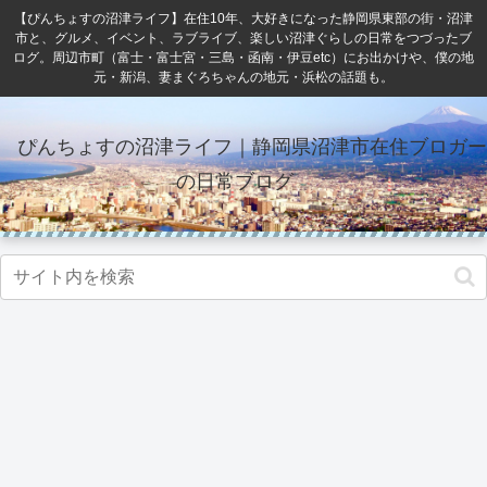
【ぴんちょすの沼津ライフ】在住10年、大好きになった静岡県東部の街・沼津
市と、グルメ、イベント、ラブライブ、楽しい沼津ぐらしの日常をつづったブ
ログ。周辺市町（富士・富士宮・三島・函南・伊豆etc）にお出かけや、僕の地
元・新潟、妻まぐろちゃんの地元・浜松の話題も。
ぴんちょすの沼津ライフ｜静岡県沼津市在住ブロガー
の日常ブログ