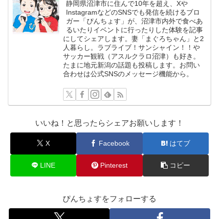
静岡県沼津市に住んで10年を超え、Xや
InstagramなどのSNSでも発信を続けるブロ
ガー「ぴんちょす」が、沼津市内外で食べあ
るいたりイベントに行ったりした体験を記事
にしてシェアします。妻「まぐろちゃん」と2
人暮らし。ラブライブ！サンシャイン！！や
サッカー観戦（アスルクラロ沼津）も好き。
たまに地元新潟の話題も投稿します。お問い
合わせは公式SNSのメッセージ機能から。
いいね！と思ったらシェアお願いします！
X
Facebook
はてブ
LINE
Pinterest
コピー
ぴんちょすをフォローする