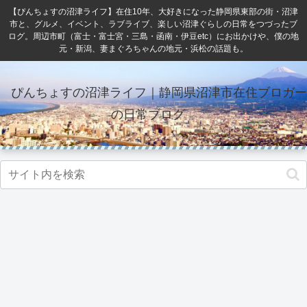
【ぴんちょすの沼津ライフ】在住10年、大好きになった静岡県東部の街・沼津
市と、グルメ、イベント、ラブライブ、楽しい沼津ぐらしの日常をつづったブ
ログ。周辺市町（富士・富士宮・三島・函南・伊豆etc）にお出かけや、僕の地
元・新潟、妻まぐろちゃんの地元・浜松の話題も。
ぴんちょすの沼津ライフ｜静岡県沼津市在住ブロガー
の日常ブログ