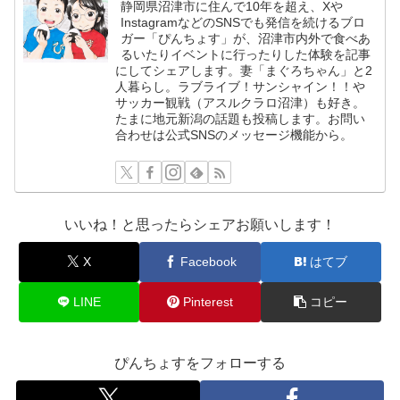
静岡県沼津市に住んで10年を超え、Xや
InstagramなどのSNSでも発信を続けるブロ
ガー「ぴんちょす」が、沼津市内外で食べあ
るいたりイベントに行ったりした体験を記事
にしてシェアします。妻「まぐろちゃん」と2
人暮らし。ラブライブ！サンシャイン！！や
サッカー観戦（アスルクラロ沼津）も好き。
たまに地元新潟の話題も投稿します。お問い
合わせは公式SNSのメッセージ機能から。
いいね！と思ったらシェアお願いします！
X
Facebook
はてブ
LINE
Pinterest
コピー
ぴんちょすをフォローする