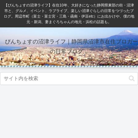
【ぴんちょすの沼津ライフ】在住10年、大好きになった静岡県東部の街・沼津
市と、グルメ、イベント、ラブライブ、楽しい沼津ぐらしの日常をつづったブ
ログ。周辺市町（富士・富士宮・三島・函南・伊豆etc）にお出かけや、僕の地
元・新潟、妻まぐろちゃんの地元・浜松の話題も。
ぴんちょすの沼津ライフ｜静岡県沼津市在住ブロガー
の日常ブログ