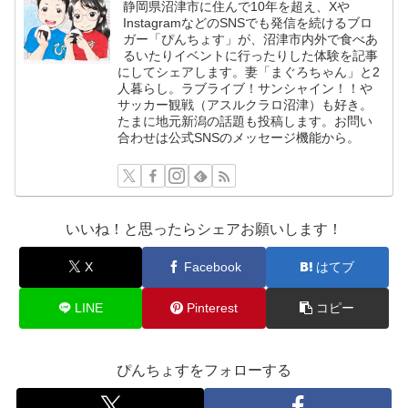
静岡県沼津市に住んで10年を超え、Xや
InstagramなどのSNSでも発信を続けるブロ
ガー「ぴんちょす」が、沼津市内外で食べあ
るいたりイベントに行ったりした体験を記事
にしてシェアします。妻「まぐろちゃん」と2
人暮らし。ラブライブ！サンシャイン！！や
サッカー観戦（アスルクラロ沼津）も好き。
たまに地元新潟の話題も投稿します。お問い
合わせは公式SNSのメッセージ機能から。
いいね！と思ったらシェアお願いします！
X
Facebook
はてブ
LINE
Pinterest
コピー
ぴんちょすをフォローする