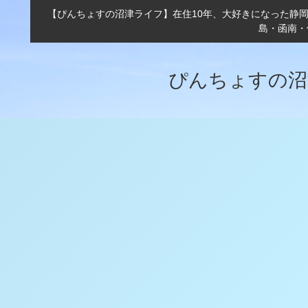
【ぴんちょすの沼津ライフ】在住10年、大好きになった静
島・函南・
ぴんちょすの沼