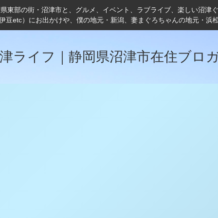
岡県東部の街・沼津市と、グルメ、イベント、ラブライブ、楽しい沼津
伊豆etc）にお出かけや、僕の地元・新潟、妻まぐろちゃんの地元・浜
津ライフ｜静岡県沼津市在住ブロ