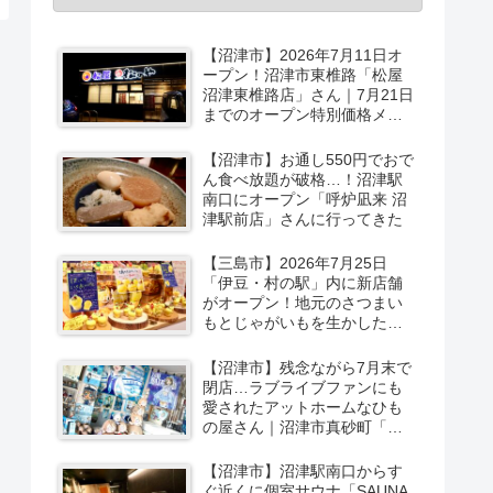
【沼津市】2026年7月11日オ
ープン！沼津市東椎路「松屋
沼津東椎路店」さん｜7月21日
までのオープン特別価格メニ
ューも
【沼津市】お通し550円でおで
ん食べ放題が破格…！沼津駅
南口にオープン「呼炉凪来 沼
津駅前店」さんに行ってきた
【三島市】2026年7月25日
「伊豆・村の駅」内に新店舗
がオープン！地元のさつまい
もとじゃがいもを生かしたベ
ーカリー＆スイーツの味をひ
と足お先に実食レポ【PR】
【沼津市】残念ながら7月末で
閉店…ラブライブファンにも
愛されたアットホームなひも
の屋さん｜沼津市真砂町「渡
辺商店」さんでお買い物
【沼津市】沼津駅南口からす
ぐ近くに個室サウナ「SAUNA