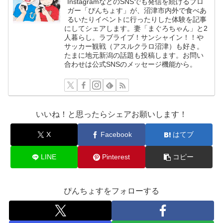
InstagramなどのSNSでも発信を続けるブロ
ガー「ぴんちょす」が、沼津市内外で食べあ
るいたりイベントに行ったりした体験を記事
にしてシェアします。妻「まぐろちゃん」と2
人暮らし。ラブライブ！サンシャイン！！や
サッカー観戦（アスルクラロ沼津）も好き。
たまに地元新潟の話題も投稿します。お問い
合わせは公式SNSのメッセージ機能から。
いいね！と思ったらシェアお願いします！
X
Facebook
はてブ
LINE
Pinterest
コピー
ぴんちょすをフォローする