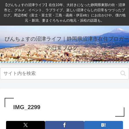
【ぴんちょすの沼津ライフ】在住10年、大好きになった静岡県東部の街・沼津
市と、グルメ、イベント、ラブライブ、楽しい沼津ぐらしの日常をつづったブ
ログ。周辺市町（富士・富士宮・三島・函南・伊豆etc）にお出かけや、僕の地
元・新潟、妻まぐろちゃんの地元・浜松の話題も。
ぴんちょすの沼津ライフ｜静岡県沼津市在住ブロガー
の日常ブログ
IMG_2299