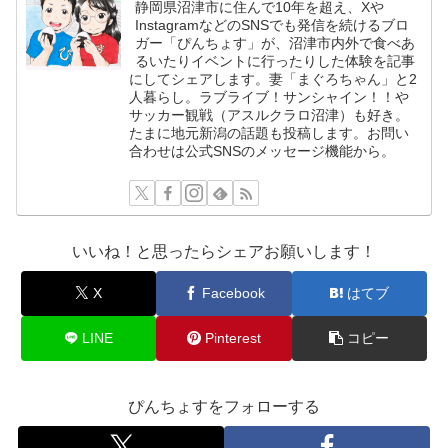
静岡県沼津市に住んで10年を超え、Xや
InstagramなどのSNSでも発信を続けるブロ
ガー「ぴんちょす」が、沼津市内外で食べあ
るいたりイベントに行ったりした体験を記事
にしてシェアします。妻「まぐろちゃん」と2
人暮らし。ラブライブ！サンシャイン！！や
サッカー観戦（アスルクラロ沼津）も好き。
たまに地元新潟の話題も投稿します。お問い
合わせは公式SNSのメッセージ機能から。
いいね！と思ったらシェアお願いします！
X
Facebook
はてブ
LINE
Pinterest
コピー
ぴんちょすをフォローする