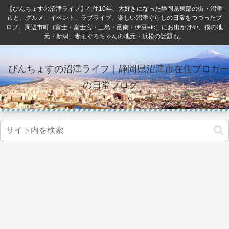
【ぴんちょすの沼津ライフ】在住10年、大好きになった静岡県東部の街・沼津
市と、グルメ、イベント、ラブライブ、楽しい沼津ぐらしの日常をつづったブ
ログ。周辺市町（富士・富士宮・三島・函南・伊豆etc）にお出かけや、僕の地
元・新潟、妻まぐろちゃんの地元・浜松の話題も。
ぴんちょすの沼津ライフ｜静岡県沼津市在住ブロガー
の日常ブログ