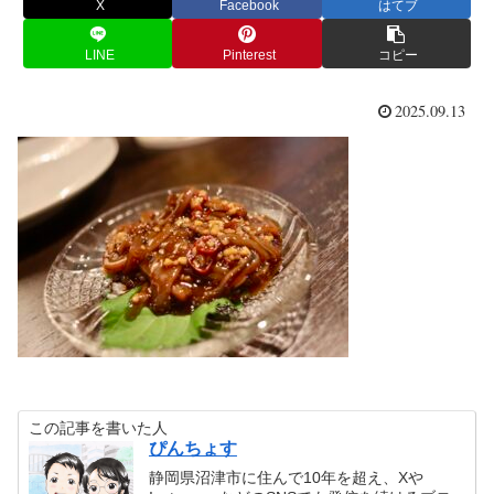
X
Facebook
はてブ
LINE
Pinterest
コピー
2025.09.13
この記事を書いた人
ぴんちょす
静岡県沼津市に住んで10年を超え、Xや