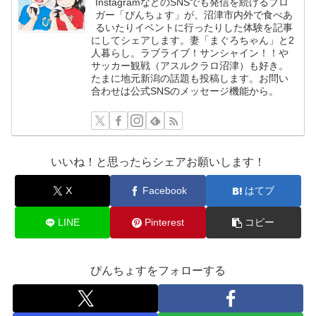
InstagramなどのSNSでも発信を続けるブロ
ガー「ぴんちょす」が、沼津市内外で食べあ
るいたりイベントに行ったりした体験を記事
にしてシェアします。妻「まぐろちゃん」と2
人暮らし。ラブライブ！サンシャイン！！や
サッカー観戦（アスルクラロ沼津）も好き。
たまに地元新潟の話題も投稿します。お問い
合わせは公式SNSのメッセージ機能から。
いいね！と思ったらシェアお願いします！
X
Facebook
はてブ
LINE
Pinterest
コピー
ぴんちょすをフォローする