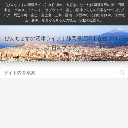
【ぴんちょすの沼津ライフ】在住10年、大好きになった静岡県東部の街・沼津
市と、グルメ、イベント、ラブライブ、楽しい沼津ぐらしの日常をつづったブ
ログ。周辺市町（富士・富士宮・三島・函南・伊豆etc）にお出かけや、僕の地
元・新潟、妻まぐろちゃんの地元・浜松の話題も。
ぴんちょすの沼津ライフ｜静岡県沼津市在住ブロガー
の日常ブログ