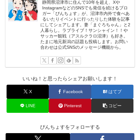
静岡県沼津市に住んで10年を超え、Xや
InstagramなどのSNSでも発信を続けるブロ
ガー「ぴんちょす」が、沼津市内外で食べあ
るいたりイベントに行ったりした体験を記事
にしてシェアします。妻「まぐろちゃん」と2
人暮らし。ラブライブ！サンシャイン！！や
サッカー観戦（アスルクラロ沼津）も好き。
たまに地元新潟の話題も投稿します。お問い
合わせは公式SNSのメッセージ機能から。
いいね！と思ったらシェアお願いします！
X
Facebook
はてブ
LINE
Pinterest
コピー
ぴんちょすをフォローする