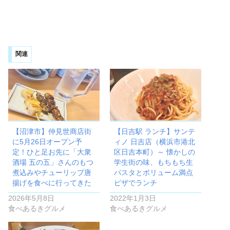
関連
【沼津市】仲見世商店街
【日吉駅 ランチ】サンテ
に5月26日オープン予
ィノ 日吉店（横浜市港北
定！ひと足お先に「大衆
区日吉本町）～ 懐かしの
酒場 五の五」さんのもつ
学生街の味、もちもち生
煮込みやチューリップ唐
パスタとボリューム満点
揚げを食べに行ってきた
ピザでランチ
2026年5月8日
2022年1月3日
食べあるきグルメ
食べあるきグルメ