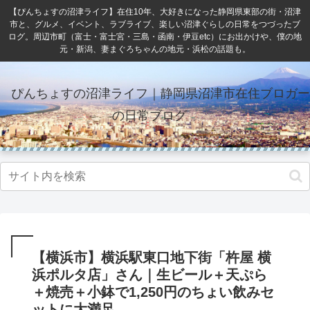
【ぴんちょすの沼津ライフ】在住10年、大好きになった静岡県東部の街・沼津
市と、グルメ、イベント、ラブライブ、楽しい沼津ぐらしの日常をつづったブ
ログ。周辺市町（富士・富士宮・三島・函南・伊豆etc）にお出かけや、僕の地
元・新潟、妻まぐろちゃんの地元・浜松の話題も。
ぴんちょすの沼津ライフ｜静岡県沼津市在住ブロガー
の日常ブログ
【横浜市】横浜駅東口地下街「杵屋 横
浜ポルタ店」さん｜生ビール＋天ぷら
＋焼売＋小鉢で1,250円のちょい飲みセ
ットに大満足