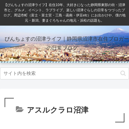
【ぴんちょすの沼津ライフ】在住10年、大好きになった静岡県東部の街・沼津
市と、グルメ、イベント、ラブライブ、楽しい沼津ぐらしの日常をつづったブ
ログ。周辺市町（富士・富士宮・三島・函南・伊豆etc）にお出かけや、僕の地
元・新潟、妻まぐろちゃんの地元・浜松の話題も。
ぴんちょすの沼津ライフ｜静岡県沼津市在住ブロガー
の日常ブログ
アスルクラロ沼津