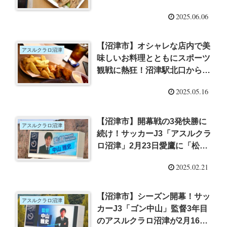
ぷりせせりの丼がボリューム満
2025.06.06
点「ホル衛モン」さん
【沼津市】オシャレな店内で美
アスルクラロ沼津
味しいお料理とともにスポーツ
観戦に熱狂！沼津駅北口からす
ぐ近くのスポーツバー
2025.05.16
「La.Seed」さんに行ってきた
【沼津市】開幕戦の3発快勝に
アスルクラロ沼津
続け！サッカーJ3「アスルクラ
ロ沼津」2月23日愛鷹に「松本
山雅FC」を迎えるホーム戦開
2025.02.21
催
【沼津市】シーズン開幕！サッ
アスルクラロ沼津
カーJ3「ゴン中山」監督3年目
のアスルクラロ沼津が2月16日