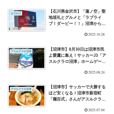
【石川県金沢市】「蓮ノ空」聖
おでかけ
地巡礼とグルメと「ラブライ
ブ！ダービー！！」沼津から石
川県金沢市へ2泊3日【旅レポ】
2025.10.28
【沼津市】8月30日は沼津市民
アスルクラロ沼津
よ愛鷹に集え！サッカーJ3「ア
スルクラロ沼津」ホームゲーム
に沼津市在住・在学者の無料招
2025.08.24
待企画
【沼津市】サッカーで大勝する
アスルクラロ沼津
ほど安くなる！沼津市新宿町
「麺百式」さんがアスルクラロ
沼津を応援「勝利のお寿司」と
2025.07.04
いう名の限定ラーメン