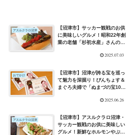
【沼津市】サッカー観戦のお供
アスルクラロ沼津
に美味しいグルメ！昭和22年創
業の老舗「杉初水産」さんの肉
厚ジューシーなサバを使ったサ
2025.07.03
バサンドやメンチカツ【アスル
クラロ沼津】
【沼津市】沼津が誇る宝を巡っ
おでかけ
て魅力を深掘り！ぴんちょす＆
まぐろ夫婦で「ぬまづの宝100
選学会」の「一般会員」に認定
2025.06.26
されました
【沼津市】アスルクラロ沼津・
アスルクラロ沼津
サッカー観戦のお供に美味しい
グルメ！新鮮なホルモンやぷり