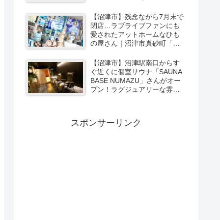
ーカリー＆スイーツの味をひ
と足お先に実食レポ【PR】
【沼津市】残念ながら7月末で
閉店…ラブライブファンにも
愛されたアットホームなひも
の屋さん｜沼津市真砂町「渡
辺商店」さんでお買い物
【沼津市】沼津駅南口からす
ぐ近くに個室サウナ「SAUNA
BASE NUMAZU」さんがオー
プン！ラグジュアリーな雰囲
気たっぷりの空間で極上サウ
ナ体験【PR】
スポンサーリンク