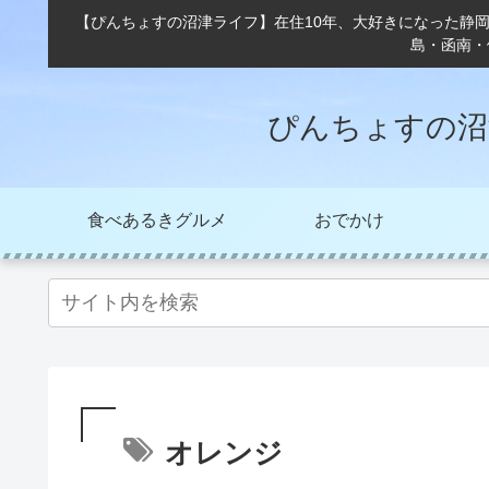
【ぴんちょすの沼津ライフ】在住10年、大好きになった静
島・函南・
ぴんちょすの沼
食べあるきグルメ
おでかけ
オレンジ