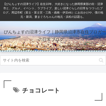
【ぴんちょすの沼津ライフ】在住10年、大好きになった静岡県東部の街・沼津
市と、グルメ、イベント、ラブライブ、楽しい沼津ぐらしの日常をつづったブ
ログ。周辺市町（富士・富士宮・三島・函南・伊豆etc）にお出かけや、僕の地
元・新潟、妻まぐろちゃんの地元・浜松の話題も。
ぴんちょすの沼津ライフ｜静岡県沼津市在住ブロガー
の日常ブログ
チョコレート