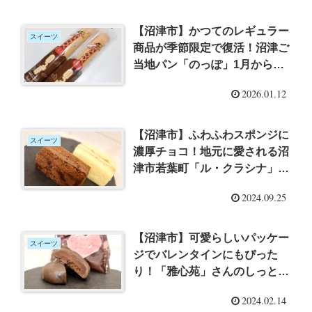
【沼津市】かつてのレギュラー
スイーツ
商品が季節限定で復活！沼津ご
当地パン「のっぽ」1月から限
定販売「チョコ味」を実食
2026.01.12
【PR】
【沼津市】ふわふわスポンジに
スイーツ
濃厚チョコ！地元に愛される沼
津市若葉町「ル・クラシナ」さ
んの「とろけるショコラ」を買
2024.09.25
ってきた
【沼津市】可愛らしいパッケー
スイーツ
ジでバレンタインにもぴった
り！「雅心苑」さんのしっとり
濃厚チョコ饅頭「恋しょこら」
2024.02.14
を味わう