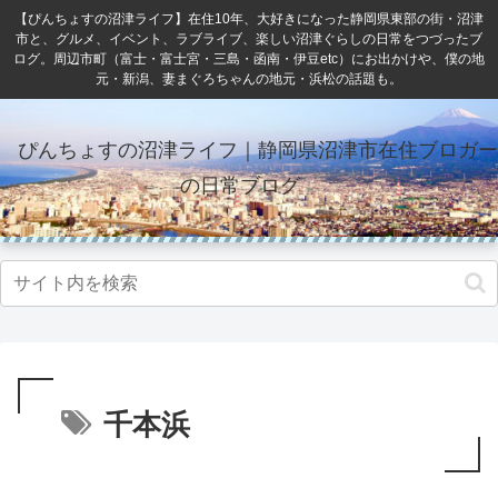
【ぴんちょすの沼津ライフ】在住10年、大好きになった静岡県東部の街・沼津
市と、グルメ、イベント、ラブライブ、楽しい沼津ぐらしの日常をつづったブ
ログ。周辺市町（富士・富士宮・三島・函南・伊豆etc）にお出かけや、僕の地
元・新潟、妻まぐろちゃんの地元・浜松の話題も。
ぴんちょすの沼津ライフ｜静岡県沼津市在住ブロガー
の日常ブログ
千本浜