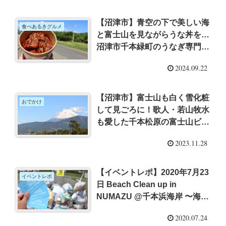
【沼津市】青空の下で美しい海
食べあるきグルメ
と富士山を見ながらうな丼を…
沼津市千本緑町のうなぎ専門店
「うな匠」さんから9月新提案
2024.09.22
「うなカップ丼」
【沼津市】富士山も白く雪化粧
おでかけ
して見ごろに！歌人・若山牧水
も愛した千本松原の富士山ビュ
ースポット「千本浜公園」をお
2023.11.28
散歩
【イベントレポ】2020年7月23
イベントレポ
日 Beach Clean up in
NUMAZU @千本浜海岸 〜海岸
のゴミを拾ってお得なチケット
2020.07.24
と交換