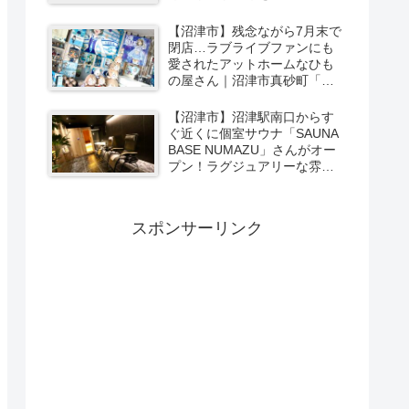
ーカリー＆スイーツの味をひ
と足お先に実食レポ【PR】
【沼津市】残念ながら7月末で
閉店…ラブライブファンにも
愛されたアットホームなひも
の屋さん｜沼津市真砂町「渡
辺商店」さんでお買い物
【沼津市】沼津駅南口からす
ぐ近くに個室サウナ「SAUNA
BASE NUMAZU」さんがオー
プン！ラグジュアリーな雰囲
気たっぷりの空間で極上サウ
ナ体験【PR】
スポンサーリンク