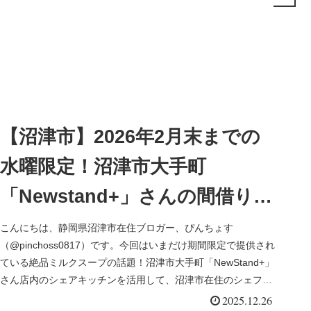
【沼津市】2026年2月末までの
水曜限定！沼津市大手町
「Newstand+」さんの間借り営
業で優しいうま味広がるミルク
こんにちは、静岡県沼津市在住ブロガー、ぴんちょす
（@pinchoss0817）です。今回はいまだけ期間限定で提供され
スープでホッと安らぐブランチ
ている絶品ミルクスープの話題！沼津市大手町「NewStand+」
さん店内のシェアキッチンを活用して、沼津市在住のシェフが
手掛...
2025.12.26