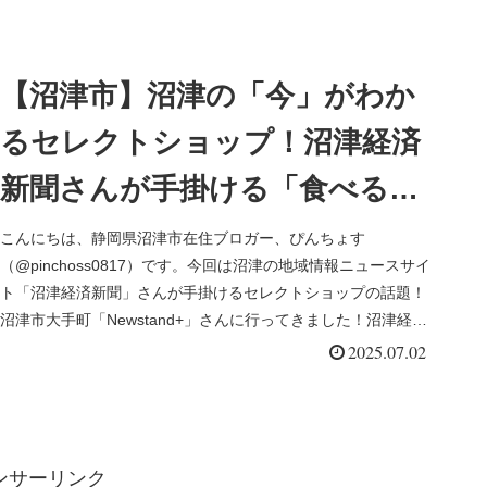
【沼津市】沼津の「今」がわか
るセレクトショップ！沼津経済
新聞さんが手掛ける「食べる新
聞店」こと「Newstand+」さん
こんにちは、静岡県沼津市在住ブロガー、ぴんちょす
（@pinchoss0817）です。今回は沼津の地域情報ニュースサイ
の沼津ほうじ茶プリンソフト
ト「沼津経済新聞」さんが手掛けるセレクトショップの話題！
沼津市大手町「Newstand+」さんに行ってきました！沼津経済
【PR】
新聞...
2025.07.02
ンサーリンク