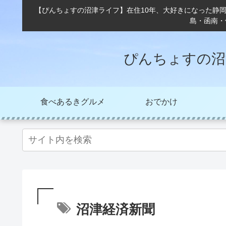
【ぴんちょすの沼津ライフ】在住10年、大好きになった静
島・函南・
ぴんちょすの沼
食べあるきグルメ
おでかけ
沼津経済新聞