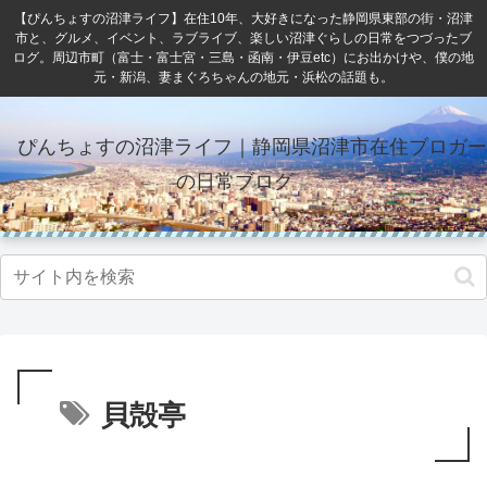
【ぴんちょすの沼津ライフ】在住10年、大好きになった静岡県東部の街・沼津
市と、グルメ、イベント、ラブライブ、楽しい沼津ぐらしの日常をつづったブ
ログ。周辺市町（富士・富士宮・三島・函南・伊豆etc）にお出かけや、僕の地
元・新潟、妻まぐろちゃんの地元・浜松の話題も。
ぴんちょすの沼津ライフ｜静岡県沼津市在住ブロガー
の日常ブログ
貝殻亭