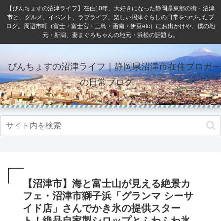
【ぴんちょすの沼津ライフ】在住10年、大好きになった静岡県東部の街・沼津
市と、グルメ、イベント、ラブライブ、楽しい沼津ぐらしの日常をつづったブ
ログ。周辺市町（富士・富士宮・三島・函南・伊豆etc）にお出かけや、僕の地
元・新潟、妻まぐろちゃんの地元・浜松の話題も。
ぴんちょすの沼津ライフ｜静岡県沼津市在住ブロガー
の日常ブログ
【沼津市】海と富士山が見える絶景カ
フェ・沼津市獅子浜「グランマ シーサ
イド店」さんでかき氷の提供スター
ト！絶品自家製シロップとふわふわ氷