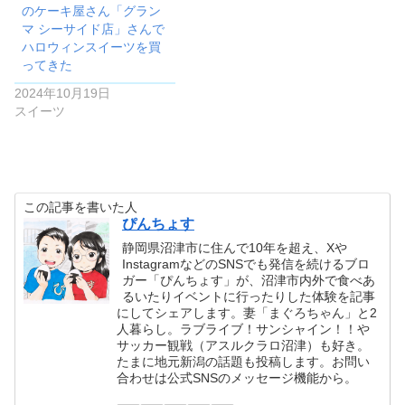
のケーキ屋さん「グラン
マ シーサイド店」さんで
ハロウィンスイーツを買
ってきた
2024年10月19日
スイーツ
この記事を書いた人
ぴんちょす
静岡県沼津市に住んで10年を超え、Xや
InstagramなどのSNSでも発信を続けるブロ
ガー「ぴんちょす」が、沼津市内外で食べあ
るいたりイベントに行ったりした体験を記事
にしてシェアします。妻「まぐろちゃん」と2
人暮らし。ラブライブ！サンシャイン！！や
サッカー観戦（アスルクラロ沼津）も好き。
たまに地元新潟の話題も投稿します。お問い
合わせは公式SNSのメッセージ機能から。