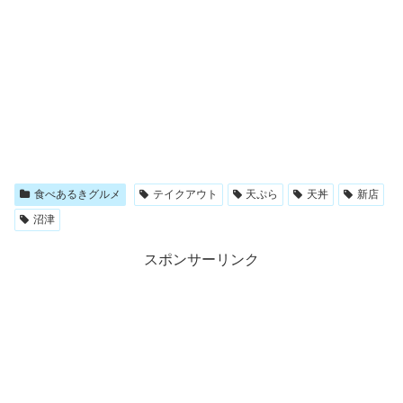
食べあるきグルメ
テイクアウト
天ぷら
天丼
新店
沼津
スポンサーリンク