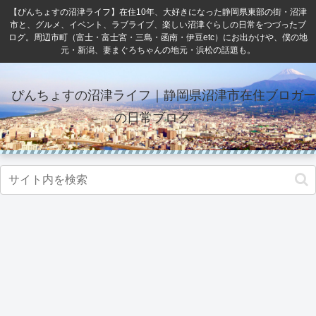
【ぴんちょすの沼津ライフ】在住10年、大好きになった静岡県東部の街・沼津
市と、グルメ、イベント、ラブライブ、楽しい沼津ぐらしの日常をつづったブ
ログ。周辺市町（富士・富士宮・三島・函南・伊豆etc）にお出かけや、僕の地
元・新潟、妻まぐろちゃんの地元・浜松の話題も。
ぴんちょすの沼津ライフ｜静岡県沼津市在住ブロガー
の日常ブログ