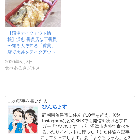
【沼津テイクアウト情
報】浜忠 香貫店@下香貫
〜知る人ぞ知る「香貫」
店で天丼をテイクアウト
2020年5月3日
食べあるきグルメ
この記事を書いた人
ぴんちょす
静岡県沼津市に住んで10年を超え、Xや
InstagramなどのSNSでも発信を続けるブロ
ガー「ぴんちょす」が、沼津市内外で食べあ
るいたりイベントに行ったりした体験を記事
にしてシェアします。妻「まぐろちゃん」と2