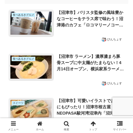
【沼津市】バリスタ監修の風味豊か
食べあるきグルメ
なコーヒーをテラス席で味わう！沼
津港のカフェ「ロコマリーノコーヒ
ー」で過ごすのんびりタイム
ぴんちょす
【沼津市 ラーメン】濃厚濃まろ豚
食べあるきグルメ
骨スープに中太麺がたまらない！4
月14日オープン、横浜家系ラーメン
「魂心家」さんの新店「新沼津国一
魂心家」さんに行ってきた
ぴんちょす
【沼津市】可愛いイラストでお土産
スイーツ
にもぴったり！沼津市根古屋・
NEOPASA駿河湾沼津内「沼津・村
の駅」さんで限定の深海魚クッキー
を発見
ぴんちょす
メニュー
ホーム
検索
トップ
サイドバー