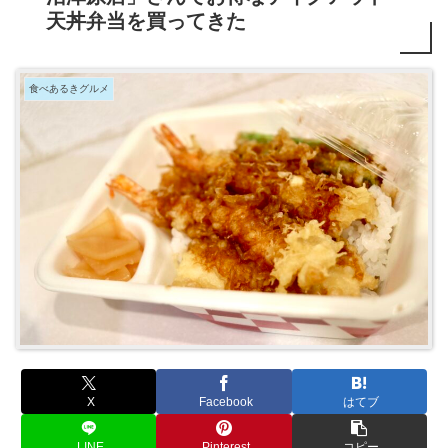
天丼弁当を買ってきた
食べあるきグルメ
X
Facebook
はてブ
LINE
Pinterest
コピー