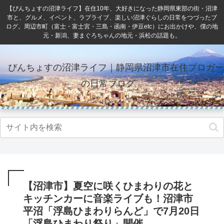
【ぴんちょすの沼津ライフ】在住10年、大好きになった静岡県東部の街・沼津
市と、グルメ、イベント、ラブライブ、楽しい沼津ぐらしの日常をつづったブ
ログ。周辺市町（富士・富士宮・三島・函南・伊豆etc）にお出かけや、僕の地
元・新潟、妻まぐろちゃんの地元・浜松の話題も。
ぴんちょすの沼津ライフ｜静岡県沼津市在住ブロガー
の日常ブログ
【沼津市】夏空に咲くひまわりの花と
キッチンカーに音楽ライブも！沼津市
平沼「浮島ひまわりらんど」で7月20日
「浮島ひまわり祭り」開催