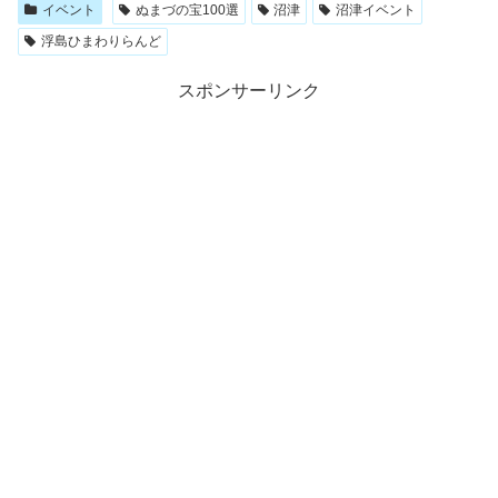
イベント
ぬまづの宝100選
沼津
沼津イベント
浮島ひまわりらんど
スポンサーリンク