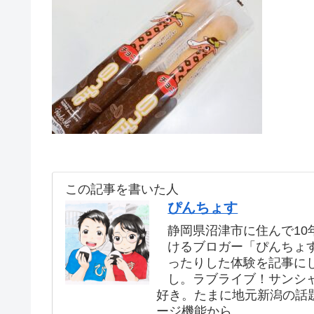
この記事を書いた人
ぴんちょす
静岡県沼津市に住んで10年
けるブロガー「ぴんちょ
ったりした体験を記事に
し。ラブライブ！サンシ
好き。たまに地元新潟の話
ージ機能から。