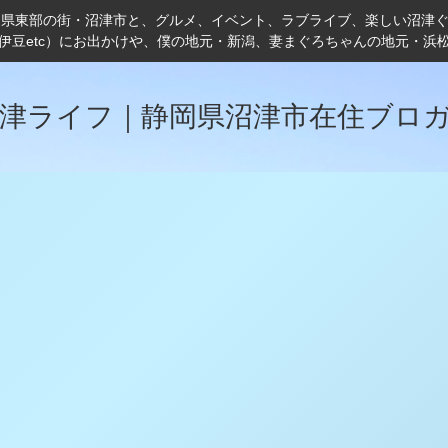
岡県東部の街・沼津市と、グルメ、イベント、ラブライブ、楽しい沼津
伊豆etc）にお出かけや、僕の地元・新潟、妻まぐろちゃんの地元・浜
津ライフ｜静岡県沼津市在住ブロ