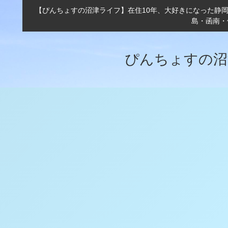
【ぴんちょすの沼津ライフ】在住10年、大好きになった静
島・函南・
ぴんちょすの沼