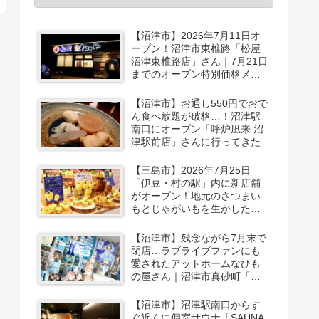
【沼津市】2026年7月11日オ
ープン！沼津市東椎路「松屋
沼津東椎路店」さん｜7月21日
までのオープン特別価格メニ
ューも
【沼津市】お通し550円でおで
ん食べ放題が破格…！沼津駅
南口にオープン「呼炉凪来 沼
津駅前店」さんに行ってきた
【三島市】2026年7月25日
「伊豆・村の駅」内に新店舗
がオープン！地元のさつまい
もとじゃがいもを生かしたベ
ーカリー＆スイーツの味をひ
と足お先に実食レポ【PR】
【沼津市】残念ながら7月末で
閉店…ラブライブファンにも
愛されたアットホームなひも
の屋さん｜沼津市真砂町「渡
辺商店」さんでお買い物
【沼津市】沼津駅南口からす
ぐ近くに個室サウナ「SAUNA