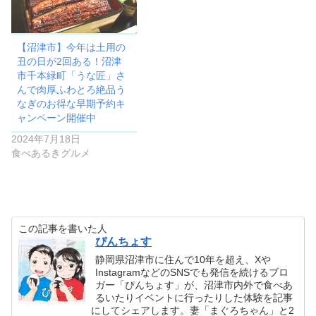
【沼津市】今年は土用の
丑の日が2回ある！沼津
市千本緑町「うな匠」さ
んで肉厚ふわとろ絶品う
なぎのお得な早期予約キ
ャンペーン開催中
2024年7月18日
食べあるきグルメ
この記事を書いた人
ぴんちょす
静岡県沼津市に住んで10年を超え、Xや
InstagramなどのSNSでも発信を続けるブロ
ガー「ぴんちょす」が、沼津市内外で食べあ
るいたりイベントに行ったりした体験を記事
にしてシェアします。妻「まぐろちゃん」と2