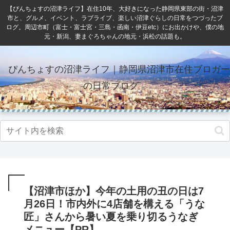
【ぴんちょすの沼津ライフ】在住10年、大好きになった静岡県東部の街・沼津
市と、グルメ、イベント、ラブライブ、楽しい沼津ぐらしの日常をつづったブ
ログ。周辺市町（富士・富士宮・三島・函南・伊豆etc）にお出かけや、僕の地
元・新潟、妻まぐろちゃんの地元・浜松の話題も。
ぴんちょすの沼津ライフ｜静岡県沼津市在住ブロガー
の日常ブログ
【沼津市ほか】今年の土用の丑の日は7
月26日！市内外に4店舗を構える「うな
匠」さんから暑い夏を乗り切るうなぎ
メニュー【PR】