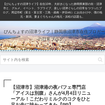
【ぴんちょすの沼津ライフ】在住10年、大好きになった静岡県東部の街・沼津
市と、グルメ、イベント、ラブライブ、楽しい沼津ぐらしの日常をつづったブ
ログ。周辺市町（富士・富士宮・三島・函南・伊豆etc）にお出かけや、僕の地
元・新潟、妻まぐろちゃんの地元・浜松の話題も。
ぴんちょすの沼津ライフ｜静岡県沼津市在住ブロガー
の日常ブログ
【沼津市】沼津港の夜パフェ専門店
「アイスは別腹」さんが4月4日リニュ
ーアル！こだわりミルクのコクをひと
足お先に味わってきた【PR】