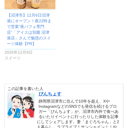
【沼津市】12月6日沼津
港にオープン！夜22時ま
で営業”夜パフェ専門
店”「アイスは別腹 沼津
港店」さんで魅惑のスイ
ーツ体験【PR】
2025年12月9日
スイーツ
この記事を書いた人
ぴんちょす
静岡県沼津市に住んで10年を超え、Xや
InstagramなどのSNSでも発信を続けるブロ
ガー「ぴんちょす」が、沼津市内外で食べあ
るいたりイベントに行ったりした体験を記事
にしてシェアします。妻「まぐろちゃん」と2
人暮らし。ラブライブ！サンシャイン！！や