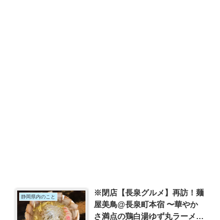
※閉店【長泉グルメ】再訪！麺
静岡県内のこと
屋美鳥@長泉町本宿 〜華やか
さ満点の鶏白湯ゆず丸ラーメ