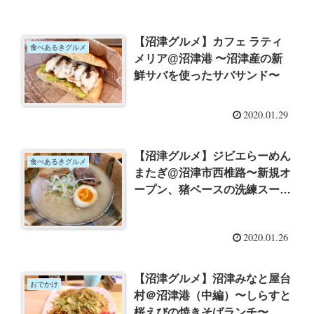
【沼津グルメ】カフェ ラティ
食べあるきグルメ
メリア@沼津港 〜沼津産の新
鮮サバを使ったサバサンド〜
2020.01.29
【沼津グルメ】ジビエらーめん
食べあるきグルメ
またぎ@沼津市西椎路〜新規オ
ープン、猪ベースの洗練スー
プ〜
2020.01.26
【沼津グルメ】沼津みなと屋台
おでかけ
村＠沼津港（中編）〜しらすと
桜えびの焼きそばランチ〜