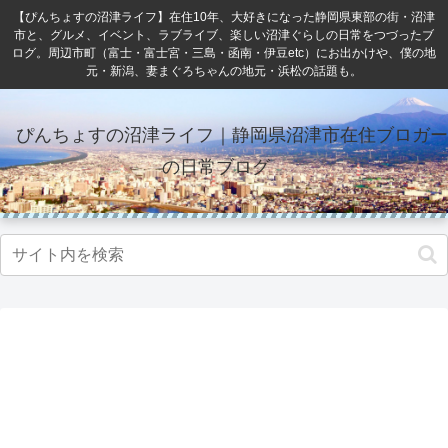
【ぴんちょすの沼津ライフ】在住10年、大好きになった静岡県東部の街・沼津
市と、グルメ、イベント、ラブライブ、楽しい沼津ぐらしの日常をつづったブ
ログ。周辺市町（富士・富士宮・三島・函南・伊豆etc）にお出かけや、僕の地
元・新潟、妻まぐろちゃんの地元・浜松の話題も。
ぴんちょすの沼津ライフ｜静岡県沼津市在住ブロガー
の日常ブログ