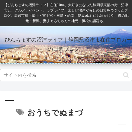
【ぴんちょすの沼津ライフ】在住10年、大好きになった静岡県東部の街・沼津
市と、グルメ、イベント、ラブライブ、楽しい沼津ぐらしの日常をつづったブ
ログ。周辺市町（富士・富士宮・三島・函南・伊豆etc）にお出かけや、僕の地
元・新潟、妻まぐろちゃんの地元・浜松の話題も。
ぴんちょすの沼津ライフ｜静岡県沼津市在住ブロガー
の日常ブログ
おうちでぬまづ