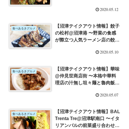
カレーパーティーセット
2020.05.12
【沼津テイクアウト情報】餃子
食べあるきグルメ
の松村@沼津港 〜野菜の食感
が際立つ人気ラーメン店の餃子
を自宅で
2020.05.10
【沼津テイクアウト情報】華味
食べあるきグルメ
@仲見世商店街 〜本格中華料
理店の汁無し坦々麺と魯肉飯弁
当
2020.05.07
【沼津テイクアウト情報】BAL
食べあるきグルメ
Trenta Tre@沼津駅南口 〜イタ
リアンバルの前菜盛り合わせを