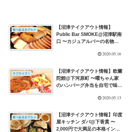
【沼津テイクアウト情報】
食べあるきグルメ
Public Bar SMOKE@沼津駅南
口 〜カジュアルバーの名物自
家製燻製盛り合わせ
2020.05.16
【沼津テイクアウト情報】欧蘭
ラブライブ！
陀館@下河原町 〜曜ちゃん家
のハンバーグ弁当を自宅で味わ
う！
2020.05.13
【沼津テイクアウト情報】印度
食べあるきグルメ
屋キッチン ダバ@下香貫 〜
2,000円で大満足の本格インド