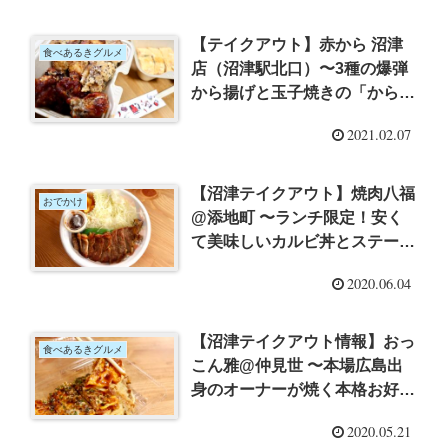
【テイクアウト】赤から 沼津
食べあるきグルメ
店（沼津駅北口）〜3種の爆弾
から揚げと玉子焼きの「からた
まパック」1,166円
2021.02.07
【沼津テイクアウト】焼肉八福
おでかけ
@添地町 〜ランチ限定！安く
て美味しいカルビ丼とステーキ
丼
2020.06.04
【沼津テイクアウト情報】おっ
食べあるきグルメ
こん雅@仲見世 〜本場広島出
身のオーナーが焼く本格お好み
焼き
2020.05.21