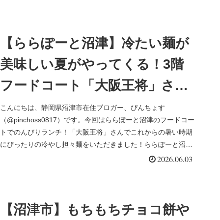
【ららぽーと沼津】冷たい麺が
美味しい夏がやってくる！3階
フードコート「大阪王将」さん
の冷やし担々麺でランチ
こんにちは、静岡県沼津市在住ブロガー、ぴんちょす
（@pinchoss0817）です。今回はららぽーと沼津のフードコー
トでのんびりランチ！「大阪王将」さんでこれからの暑い時期
にぴったりの冷やし担々麺をいただきました！ららぽーと沼津
3階フードコ...
2026.06.03
【沼津市】もちもちチョコ餅や