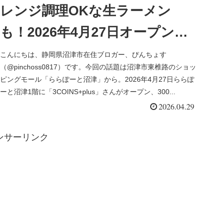
レンジ調理OKな生ラーメン
も！2026年4月27日オープン：
ららぽーと沼津
こんにちは、静岡県沼津市在住ブロガー、ぴんちょす
（@pinchoss0817）です。今回の話題は沼津市東椎路のショッ
「3COINS+plus」さんでお買い
ピングモール「ららぽーと沼津」から。2026年4月27日ららぽ
ーと沼津1階に「3COINS+plus」さんがオープン、300...
物
2026.04.29
ンサーリンク