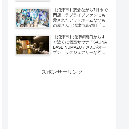
ーカリー＆スイーツの味をひ
と足お先に実食レポ【PR】
【沼津市】残念ながら7月末で
閉店…ラブライブファンにも
愛されたアットホームなひも
の屋さん｜沼津市真砂町「渡
辺商店」さんでお買い物
【沼津市】沼津駅南口からす
ぐ近くに個室サウナ「SAUNA
BASE NUMAZU」さんがオー
プン！ラグジュアリーな雰囲
気たっぷりの空間で極上サウ
ナ体験【PR】
スポンサーリンク