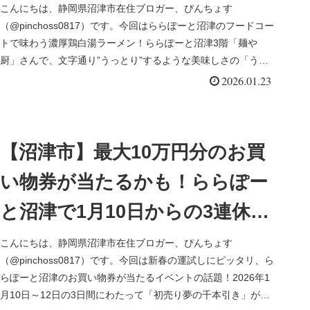
濃厚鶏白湯ラーメン
こんにちは、静岡県沼津市在住ブロガー、ぴんちょす
（@pinchoss0817）です。今回はららぽーと沼津のフードコー
トで味わう濃厚鶏白湯ラーメン！ららぽーと沼津3階「麺や
厨」さんで、文字通り”うっとり”するような美味しさの「うっ
鶏そば」をい...
2026.01.23
【沼津市】最大10万円分のお買
い物券が当たるかも！ららぽー
と沼津で1月10日からの3連休に
「初売り夢の千本引き」イベン
こんにちは、静岡県沼津市在住ブロガー、ぴんちょす
（@pinchoss0817）です。今回は新春の運試しにピッタリ、ら
ト開催
らぽーと沼津のお買い物券が当たるイベントの話題！2026年1
月10日～12日の3日間にわたって「初売り夢の千本引き」が開