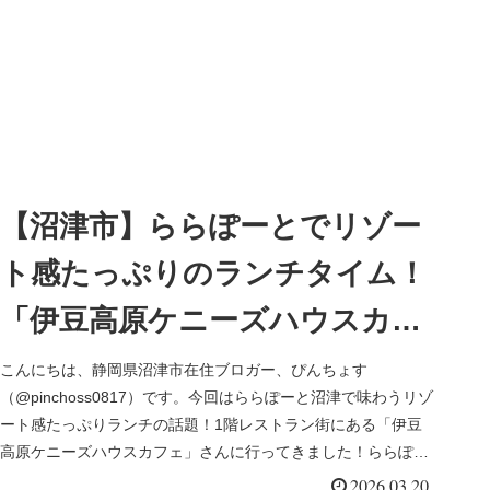
【沼津市】ららぽーとでリゾー
ト感たっぷりのランチタイム！
「伊豆高原ケニーズハウスカフ
ェ」さん：温玉とろりタコライ
こんにちは、静岡県沼津市在住ブロガー、ぴんちょす
（@pinchoss0817）です。今回はららぽーと沼津で味わうリゾ
スやガーリックシュリンプ
ート感たっぷりランチの話題！1階レストラン街にある「伊豆
高原ケニーズハウスカフェ」さんに行ってきました！ららぽー
と沼津「伊豆...
2026.03.20