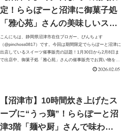
定！ららぽーと沼津に御菓子処
「雅心苑」さんの美味しいスイ
ーツ催事販売開催中
こんにちは、静岡県沼津市在住ブロガー、ぴんちょす
（@pinchoss0817）です。今回は期間限定でららぽーと沼津に
出店しているスイーツ催事販売の話題！1月30日から2月8日ま
で出店中、御菓子処「雅心苑」さんの催事販売でお買い物をし
てきまし...
2026.02.05
【沼津市】10時間炊き上げたス
ープに“うっ鶏”！ららぽーと沼
津3階「麺や厨」さんで味わう