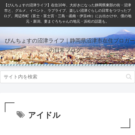
【ぴんちょすの沼津ライフ】在住10年、大好きになった静岡県東部の街・沼津
市と、グルメ、イベント、ラブライブ、楽しい沼津ぐらしの日常をつづったブ
ログ。周辺市町（富士・富士宮・三島・函南・伊豆etc）にお出かけや、僕の地
元・新潟、妻まぐろちゃんの地元・浜松の話題も。
ぴんちょすの沼津ライフ｜静岡県沼津市在住ブロガー
の日常ブログ
アイドル