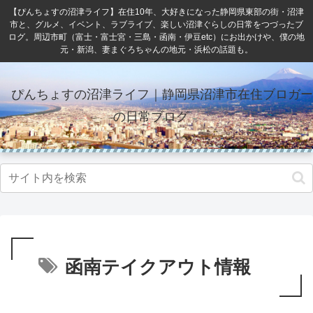
【ぴんちょすの沼津ライフ】在住10年、大好きになった静岡県東部の街・沼津
市と、グルメ、イベント、ラブライブ、楽しい沼津ぐらしの日常をつづったブ
ログ。周辺市町（富士・富士宮・三島・函南・伊豆etc）にお出かけや、僕の地
元・新潟、妻まぐろちゃんの地元・浜松の話題も。
ぴんちょすの沼津ライフ｜静岡県沼津市在住ブロガー
の日常ブログ
函南テイクアウト情報