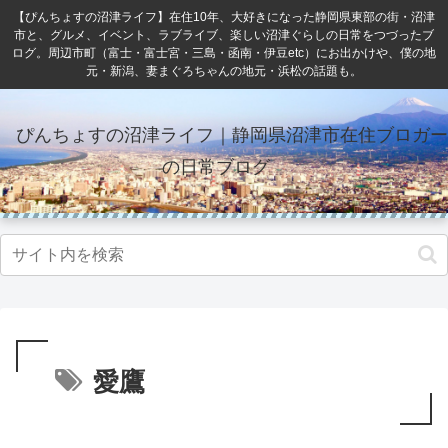
【ぴんちょすの沼津ライフ】在住10年、大好きになった静岡県東部の街・沼津
市と、グルメ、イベント、ラブライブ、楽しい沼津ぐらしの日常をつづったブ
ログ。周辺市町（富士・富士宮・三島・函南・伊豆etc）にお出かけや、僕の地
元・新潟、妻まぐろちゃんの地元・浜松の話題も。
ぴんちょすの沼津ライフ｜静岡県沼津市在住ブロガー
の日常ブログ
愛鷹