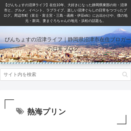
【ぴんちょすの沼津ライフ】在住10年、大好きになった静岡県東部の街・沼津
市と、グルメ、イベント、ラブライブ、楽しい沼津ぐらしの日常をつづったブ
ログ。周辺市町（富士・富士宮・三島・函南・伊豆etc）にお出かけや、僕の地
元・新潟、妻まぐろちゃんの地元・浜松の話題も。
ぴんちょすの沼津ライフ｜静岡県沼津市在住ブロガー
の日常ブログ
熱海プリン