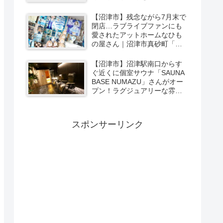
ーカリー＆スイーツの味をひ
と足お先に実食レポ【PR】
【沼津市】残念ながら7月末で
閉店…ラブライブファンにも
愛されたアットホームなひも
の屋さん｜沼津市真砂町「渡
辺商店」さんでお買い物
【沼津市】沼津駅南口からす
ぐ近くに個室サウナ「SAUNA
BASE NUMAZU」さんがオー
プン！ラグジュアリーな雰囲
気たっぷりの空間で極上サウ
ナ体験【PR】
スポンサーリンク