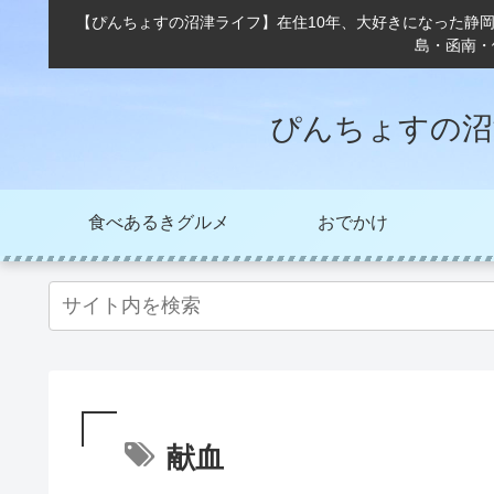
【ぴんちょすの沼津ライフ】在住10年、大好きになった静
島・函南・
ぴんちょすの沼
食べあるきグルメ
おでかけ
献血