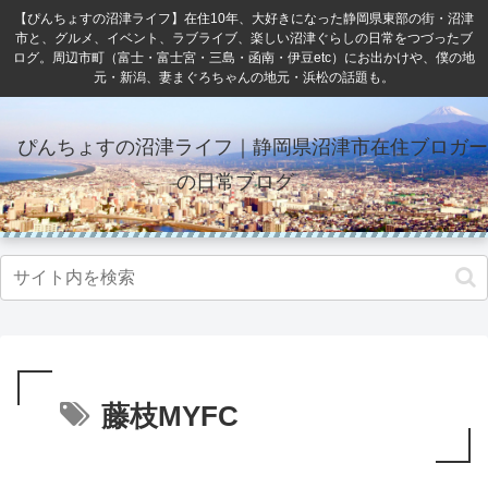
【ぴんちょすの沼津ライフ】在住10年、大好きになった静岡県東部の街・沼津
市と、グルメ、イベント、ラブライブ、楽しい沼津ぐらしの日常をつづったブ
ログ。周辺市町（富士・富士宮・三島・函南・伊豆etc）にお出かけや、僕の地
元・新潟、妻まぐろちゃんの地元・浜松の話題も。
ぴんちょすの沼津ライフ｜静岡県沼津市在住ブロガー
の日常ブログ
藤枝MYFC