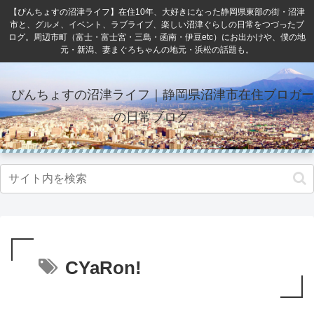
【ぴんちょすの沼津ライフ】在住10年、大好きになった静岡県東部の街・沼津
市と、グルメ、イベント、ラブライブ、楽しい沼津ぐらしの日常をつづったブ
ログ。周辺市町（富士・富士宮・三島・函南・伊豆etc）にお出かけや、僕の地
元・新潟、妻まぐろちゃんの地元・浜松の話題も。
ぴんちょすの沼津ライフ｜静岡県沼津市在住ブロガー
の日常ブログ
CYaRon!