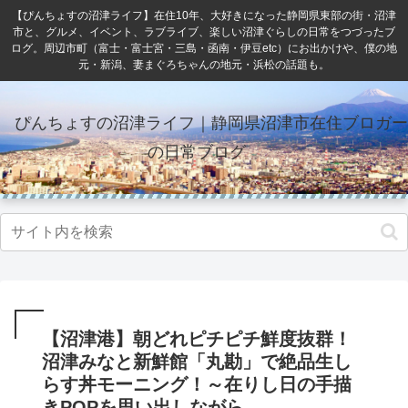
【ぴんちょすの沼津ライフ】在住10年、大好きになった静岡県東部の街・沼津
市と、グルメ、イベント、ラブライブ、楽しい沼津ぐらしの日常をつづったブ
ログ。周辺市町（富士・富士宮・三島・函南・伊豆etc）にお出かけや、僕の地
元・新潟、妻まぐろちゃんの地元・浜松の話題も。
ぴんちょすの沼津ライフ｜静岡県沼津市在住ブロガー
の日常ブログ
【沼津港】朝どれピチピチ鮮度抜群！
沼津みなと新鮮館「丸勘」で絶品生し
らす丼モーニング！～在りし日の手描
きPOPを思い出しながら