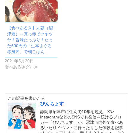
【食べあるき】丸勘（沼
津港）～真っ赤でツヤツ
ヤ！旨味たっぷり！たっ
た600円の「生本まぐろ
赤身丼」で朝ごはん
2021年5月20日
食べあるきグルメ
この記事を書いた人
ぴんちょす
静岡県沼津市に住んで10年を超え、Xや
InstagramなどのSNSでも発信を続けるブロ
ガー「ぴんちょす」が、沼津市内外で食べあ
るいたりイベントに行ったりした体験を記事
にしてシェアします。妻「まぐろちゃん」と2