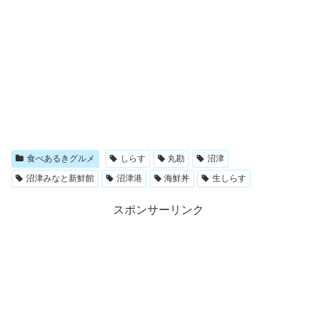
食べあるきグルメ
しらす
丸勘
沼津
沼津みなと新鮮館
沼津港
海鮮丼
生しらす
スポンサーリンク