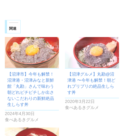
関連
【沼津市】今年も解禁！
【沼津グルメ】丸勘@沼
沼津港・沼津みなと新鮮
津港 〜今年も解禁！朝ど
館「丸勘」さんで味わう
れプリプリの絶品生しら
朝どれピチピチしか出さ
す丼
ないこだわりの新鮮絶品
2020年3月22日
生しらす丼
食べあるきグルメ
2024年4月30日
食べあるきグルメ