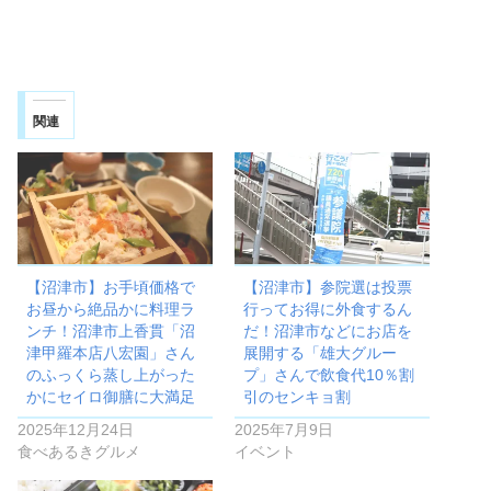
関連
【沼津市】お手頃価格で
【沼津市】参院選は投票
お昼から絶品かに料理ラ
行ってお得に外食するん
ンチ！沼津市上香貫「沼
だ！沼津市などにお店を
津甲羅本店八宏園」さん
展開する「雄大グルー
のふっくら蒸し上がった
プ」さんで飲食代10％割
かにセイロ御膳に大満足
引のセンキョ割
2025年12月24日
2025年7月9日
食べあるきグルメ
イベント