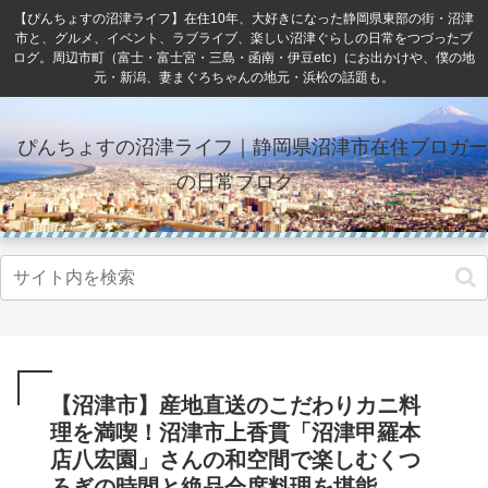
【ぴんちょすの沼津ライフ】在住10年、大好きになった静岡県東部の街・沼津
市と、グルメ、イベント、ラブライブ、楽しい沼津ぐらしの日常をつづったブ
ログ。周辺市町（富士・富士宮・三島・函南・伊豆etc）にお出かけや、僕の地
元・新潟、妻まぐろちゃんの地元・浜松の話題も。
ぴんちょすの沼津ライフ｜静岡県沼津市在住ブロガー
の日常ブログ
【沼津市】産地直送のこだわりカニ料
理を満喫！沼津市上香貫「沼津甲羅本
店八宏園」さんの和空間で楽しむくつ
ろぎの時間と絶品会席料理を堪能