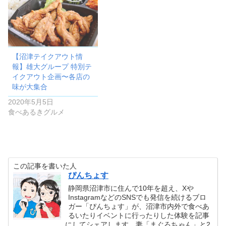
【沼津テイクアウト情
報】雄大グループ 特別テ
イクアウト企画〜各店の
味が大集合
2020年5月5日
食べあるきグルメ
この記事を書いた人
ぴんちょす
静岡県沼津市に住んで10年を超え、Xや
InstagramなどのSNSでも発信を続けるブロ
ガー「ぴんちょす」が、沼津市内外で食べあ
るいたりイベントに行ったりした体験を記事
にしてシェアします。妻「まぐろちゃん」と2